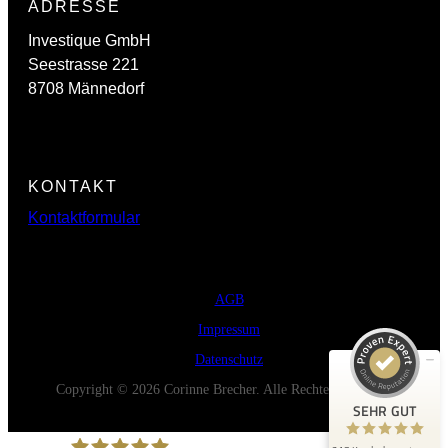
ADRESSE
Investique GmbH
Seestrasse 221
8708 Männedorf
KONTAKT
Kontaktformular
Kundenbewertungen und Erfahrungen zu
Corinne Brecher
SEHR GUT
99%
AGB
Empfehlungen auf
Impressum
ProvenExpert.com
4,88 / 5,00
Datenschutz
217
Copyright © 2026 Corinne Brecher. Alle Rechte vorbehalten.
SEHR GUT
Bewertungen auf ProvenExpert.com