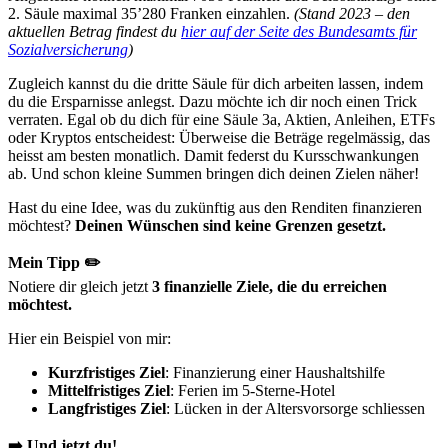
2. Säule maximal 35’280 Franken einzahlen.
(Stand 2023 – den
aktuellen Betrag findest du
hier auf der Seite des Bundesamts für
Sozialversicherung
)
Zugleich kannst du die dritte Säule für dich arbeiten lassen, indem
du die Ersparnisse anlegst. Dazu möchte ich dir noch einen Trick
verraten. Egal ob du dich für eine Säule 3a, Aktien, Anleihen, ETFs
oder Kryptos entscheidest: Überweise die Beträge regelmässig, das
heisst am besten monatlich. Damit federst du Kursschwankungen
ab. Und schon kleine Summen bringen dich deinen Zielen näher!
Hast du eine Idee, was du zukünftig aus den Renditen finanzieren
möchtest?
Deinen Wünschen sind keine Grenzen gesetzt.
Mein Tipp
✏️
Notiere dir gleich jetzt
3 finanzielle Ziele, die du erreichen
möchtest.
Hier ein Beispiel von mir:
Kurzfristiges Ziel
: Finanzierung einer Haushaltshilfe
Mittelfristiges Ziel
: Ferien im 5-Sterne-Hotel
Langfristiges Ziel
: Lücken in der Altersvorsorge schliessen
➡️ Und jetzt du!