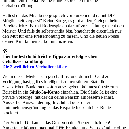
Inflation ein Thema? Beide Punkte sprechen für eine
Gehaltserhöhung.
Hattest du das Mitarbeitergespräch vor kurzem und damit DIE
Möglichkeit verpasst? Keine Sorge, es gibt andere Gelegenheiten.
Bereite dich z. B. mit Rollenspielen darauf vor – Übung macht den
Meister. Und falls du selbstständig bist, brauchst du eigentlich nur
den Mut für eine Preiserhöhung zu fassen. Und die neuen Preise
deinen Kund:innen zu kommunizieren.
💡
Hier findest du hilfreiche Tipps zur erfolgreichen
Gehaltsverhandlung:
Die 3 weiblichen Verhaltenskiller
Wenn dieser Meilenstein geschafft ist und du mehr Geld zur
Verfügung hast, gilt es intelligent zu investieren. Statt die
zusätzlichen Banknoten sofort auszugeben, könntest du sie zum
Beispiel in ein
Säule-3a-Konto
einzahlen. Die Säule 3a ist eine
private Vorsorge, mit der du deine Pension aufbessern kannst.
Ausser bei Auswanderung, Invalidität oder einer
Unternehmensgründung ist das Ersparte bis zu deiner Rente
blockiert.
Der Vorteil: Du kannst das Geld von den Steuern abziehen!
Angestellte können maximal 7056 Franken und Selbstständige ohne