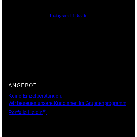
Instagram
Linkedin
Finanzen für Frauen:
Beginne heute und bereue
nichts!
ANGEBOT
Keine Einzelberatungen.
Wir betreuen unsere Kundinnen im Gruppenprogramm
®
Portfolio-Heldin
.