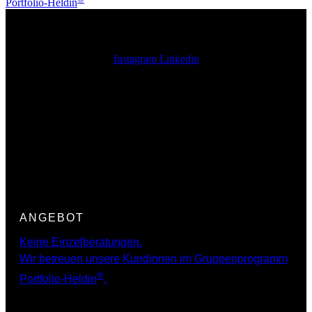
Portfolio-Heldin
Instagram
Linkedin
Finanzen für Frauen:
Beginne heute und bereue
nichts!
ANGEBOT
Keine Einzelberatungen.
Wir betreuen unsere Kundinnen im Gruppenprogramm
®
Portfolio-Heldin
.