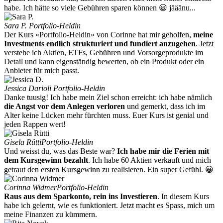
habe. Ich hätte so viele Gebühren sparen können 😀 jääänu...
Sara P.
Portfolio-Heldin
Der Kurs «Portfolio-Heldin» von Corinne hat mir geholfen,
meine
Investments endlich strukturiert und fundiert anzugehen
. Jetzt
verstehe ich Aktien, ETFs, Gebühren und Vorsorgeprodukte im
Detail und kann eigenständig bewerten, ob ein Produkt oder ein
Anbieter für mich passt.
Jessica Darioli
Portfolio-Heldin
Danke tuusig! Ich habe mein Ziel schon erreicht: ich habe nämlich
die Angst vor dem Anlegen verloren
und gemerkt, dass ich im
Alter keine Lücken mehr fürchten muss. Euer Kurs ist genial und
jeden Rappen wert!
Gisela Rütti
Portfolio-Heldin
Und weisst du, was das Beste war?
Ich habe mir die Ferien mit
dem Kursgewinn bezahlt
. Ich habe 60 Aktien verkauft und mich
getraut den ersten Kursgewinn zu realisieren. Ein super Gefühl. 😀
Corinna Widmer
Portfolio-Heldin
Raus aus dem Sparkonto, rein ins Investieren
. In diesem Kurs
habe ich gelernt, wie es funktioniert. Jetzt macht es Spass, mich um
meine Finanzen zu kümmern.