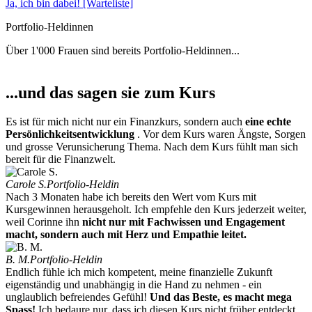
Ja, ich bin dabei! [Warteliste]
Portfolio-Heldinnen
Über
1'000
Frauen sind bereits Portfolio-Heldinnen...
...und das sagen sie zum Kurs
Es ist für mich nicht nur ein Finanzkurs, sondern auch
eine echte
Persönlichkeitsentwicklung
. Vor dem Kurs waren Ängste, Sorgen
und grosse Verunsicherung Thema. Nach dem Kurs fühlt man sich
bereit für die Finanzwelt.
Carole S.
Portfolio-Heldin
Nach 3 Monaten habe ich bereits den Wert vom Kurs mit
Kursgewinnen herausgeholt. Ich empfehle den Kurs jederzeit weiter,
weil Corinne ihn
nicht nur mit Fachwissen und Engagement
macht, sondern auch mit Herz und Empathie leitet.
B. M.
Portfolio-Heldin
Endlich fühle ich mich kompetent, meine finanzielle Zukunft
eigenständig und unabhängig in die Hand zu nehmen - ein
unglaublich befreiendes Gefühl!
Und das Beste, es macht mega
Spass!
Ich bedaure nur, dass ich diesen Kurs nicht früher entdeckt