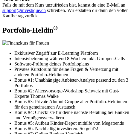
Falls du mit dem Kurs unzufrieden bist, kannst du eine E-Mail an
support@investique.ch
schreiben. Wir erstatten dir dann den vollen
Kaufbetrag zurück.
®
Portfolio-Heldin
Exklusiver Zugriff zur E-Learning Plattform
Intensivbetreuung während 8 Wochen inkl. Gruppen-Calls
Software-Prüfung deines Portfolioplans
Privates Kursforum für deine Fragen & Vernetzung mit
anderen Portfolio-Heldinnen
Bonus #1: Unabhängige Anbieter-Analyse passend zu den 3
Portfolios
Bonus #2: Altersvorsorge-Workshop Schweiz mit Gast-
Experte Thomas Walke
Bonus #3: Private Alumni Gruppe aller Portfolio-Heldinnen
für den gemeinsamen Austausch
Bonus #4: Checkliste für deine nächste Beratung bei Banken
und Vermögensverwaltern
Bonus #5: Aufbau Kinder-Depot mithilfe von Megatrends
Bonus #6: Nachhaltig investieren: So geht's!
Bonus #7: Online-Banken-Vergleich