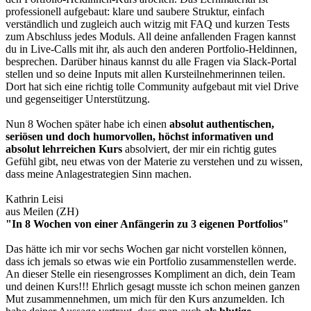
professionell aufgebaut: klare und saubere Struktur, einfach
verständlich und zugleich auch witzig mit FAQ und kurzen Tests
zum Abschluss jedes Moduls. All deine anfallenden Fragen kannst
du in Live-Calls mit ihr, als auch den anderen Portfolio-Heldinnen,
besprechen. Darüber hinaus kannst du alle Fragen via Slack-Portal
stellen und so deine Inputs mit allen Kursteilnehmerinnen teilen.
Dort hat sich eine richtig tolle Community aufgebaut mit viel Drive
und gegenseitiger Unterstützung.
Nun 8 Wochen später habe ich einen
absolut authentischen,
seriösen und doch humorvollen, höchst informativen und
absolut lehrreichen Kurs
absolviert, der mir ein richtig gutes
Gefühl gibt, neu etwas von der Materie zu verstehen und zu wissen,
dass meine Anlagestrategien Sinn machen.
Kathrin Leisi
aus Meilen (ZH)
"In 8 Wochen von einer Anfängerin zu 3 eigenen Portfolios"
Das hätte ich mir vor sechs Wochen gar nicht vorstellen können,
dass ich jemals so etwas wie ein Portfolio zusammenstellen werde.
An dieser Stelle ein riesengrosses Kompliment an dich, dein Team
und deinen Kurs!!! Ehrlich gesagt musste ich schon meinen ganzen
Mut zusammennehmen, um mich für den Kurs anzumelden. Ich